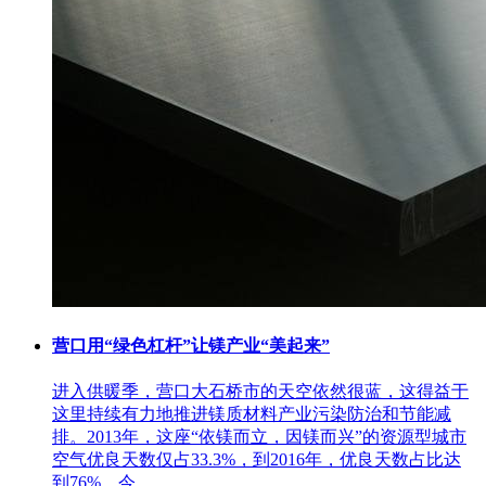
营口用“绿色杠杆”让镁产业“美起来”
进入供暖季，营口大石桥市的天空依然很蓝，这得益于
这里持续有力地推进镁质材料产业污染防治和节能减
排。2013年，这座“依镁而立，因镁而兴”的资源型城市
空气优良天数仅占33.3%，到2016年，优良天数占比达
到76%，今...