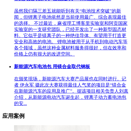
虽然我们隔三差五就能听到有关“电池技术突破”的新
闻，但锂离子电池依然是当前使用最广、综合表现最佳
的选择。 不过最近，麻省理工博客里实验室和阿贡国家
实验室的一支研究团队，已经开发出了一种新型固态材
料。它似乎是镁离子的一种绝佳导体、有望用于打造更
安全和高效的电池。 锂电池被用于从手机到电动汽车等
各个领域，虽然这种金属材料服务得很好，但在效率和
价格上仍有很大的改进空间。
新能源汽车电池包 用镁合金取代钢板
在颁奖现场，新能源汽车大赛产品展也在同时进行。记
者 伊永军 摄此次大赛获得最佳人气奖的项目是“镁合金
在新能源汽车的应用及推广”。据该项目相关负责人刘真
介绍，从新能源电动汽车诞生起，锂离子动力蓄电池包
的安...
应用案例