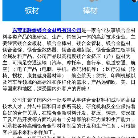
东莞市联维镁合金材料有限公司
是一家专业从事镁合金材
料各类产品的集研发、生产、销售为一体的高新技术企业。主
要经营镁合金板材、镁合金棒材、镁合金管材、镁合金型材、
镁合金锭、镁合金散热器、镁合金雕刻版、镁合金腐蚀板等镁
金属材料产品。公司产品以高精度镁合金挤压（异）型材为
主，可满足交通运输（汽车、摩托车、自行车、轨道交通、航
空）；电子产品（电脑、手机、数码相机等）；医疗器械（轮
椅、拐杖、康复健身器材等）；航空航天；纺织、印刷机械以
及汽车等领域的高标准和多样化的需求，产品远销欧、美、日
等国家和地区，深受国内外客户的青睐！
公司汇聚了国内外一批多年从事镁合金材料和成型的高级
技术人才，并与中国和日本多所高校、研究机构及企业保持着
良好的合作关系，在镁合金新材料开发、挤压、铸造、变形加
工及产品开发等方面均具有十分雄厚的科研力量和生产能力，
可承接各种高端铝合金型材和制品的开发和生产任务，可根据
客户需求来料/来样加工。