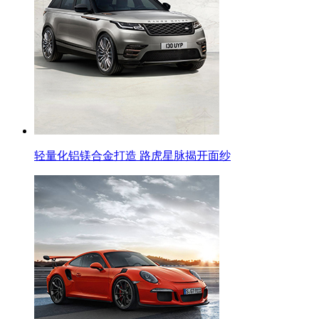
轻量化铝镁合金打造 路虎星脉揭开面纱