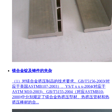
镁合金锭及铸件的夹杂
（1）对镁合金挤压制品的技术要求。GB/T5156-2003(对
应于美国ASTMB107-2003）、YS/T x x x-2004(对应于
ASTM M10-2003)、GB/T5155-2004（对应ASTMB10-
2000)中分别规定了镁合金热挤压型材、热挤压管材和热
挤压棒材的合...