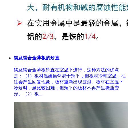
镁及镁合金薄板的矫直
镁及镁合金薄板矫直在室温下进行，这种方法的优点
是：（1）板材温娇虽然易于矫平，但板材冷却室温，往
往会产生回复现象，板材重新出现波浪。板材在室温下
冷矫时，虽比较困难，但矫平的板材不再产生挠曲变
形。（2）板...