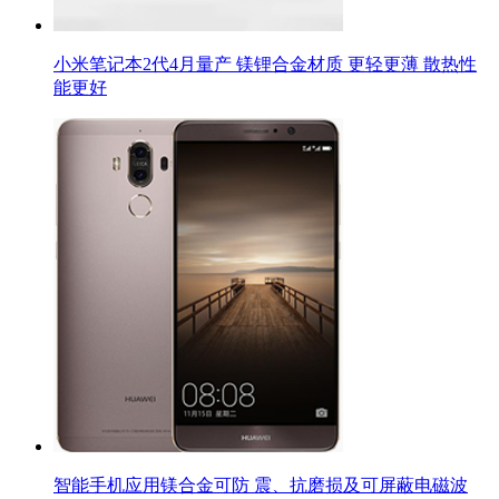
小米笔记本2代4月量产 镁锂合金材质 更轻更薄 散热性
能更好
智能手机应用镁合金可防 震、抗磨损及可屏蔽电磁波