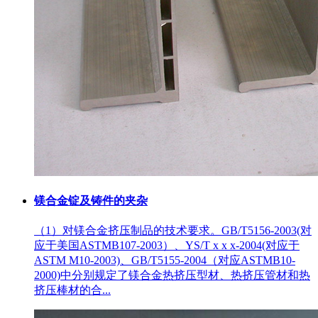
镁合金锭及铸件的夹杂
（1）对镁合金挤压制品的技术要求。GB/T5156-2003(对
应于美国ASTMB107-2003）、YS/T x x x-2004(对应于
ASTM M10-2003)、GB/T5155-2004（对应ASTMB10-
2000)中分别规定了镁合金热挤压型材、热挤压管材和热
挤压棒材的合...