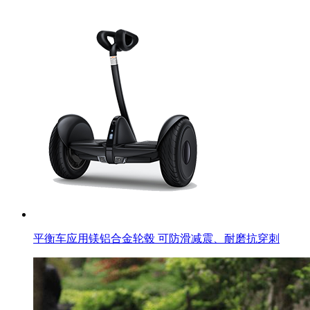
平衡车应用镁铝合金轮毂 可防滑减震、耐磨抗穿刺