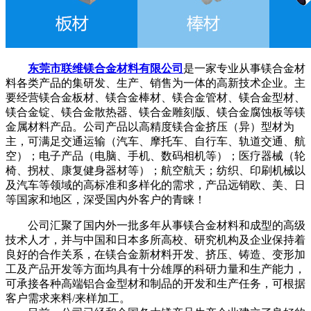
东莞市联维镁合金材料有限公司
是一家专业从事镁合金材
料各类产品的集研发、生产、销售为一体的高新技术企业。主
要经营镁合金板材、镁合金棒材、镁合金管材、镁合金型材、
镁合金锭、镁合金散热器、镁合金雕刻版、镁合金腐蚀板等镁
金属材料产品。公司产品以高精度镁合金挤压（异）型材为
主，可满足交通运输（汽车、摩托车、自行车、轨道交通、航
空）；电子产品（电脑、手机、数码相机等）；医疗器械（轮
椅、拐杖、康复健身器材等）；航空航天；纺织、印刷机械以
及汽车等领域的高标准和多样化的需求，产品远销欧、美、日
等国家和地区，深受国内外客户的青睐！
公司汇聚了国内外一批多年从事镁合金材料和成型的高级
技术人才，并与中国和日本多所高校、研究机构及企业保持着
良好的合作关系，在镁合金新材料开发、挤压、铸造、变形加
工及产品开发等方面均具有十分雄厚的科研力量和生产能力，
可承接各种高端铝合金型材和制品的开发和生产任务，可根据
客户需求来料/来样加工。