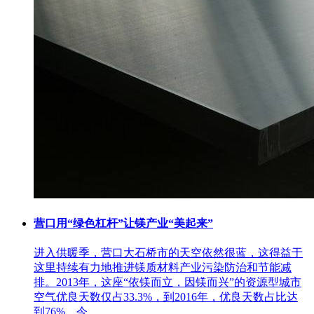
营口用“绿色杠杆”让镁产业“美起来”
进入供暖季，营口大石桥市的天空依然很蓝，这得益于
这里持续有力地推进镁质材料产业污染防治和节能减
排。2013年，这座“依镁而立，因镁而兴”的资源型城市
空气优良天数仅占33.3%，到2016年，优良天数占比达
到76%，今...