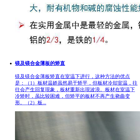
镁及镁合金薄板的矫直
镁及镁合金薄板矫直在室温下进行，这种方法的优点
是：（1）板材温娇虽然易于矫平，但板材冷却室温，往
往会产生回复现象，板材重新出现波浪。板材在室温下
冷矫时，虽比较困难，但矫平的板材不再产生挠曲变
形。（2）板...