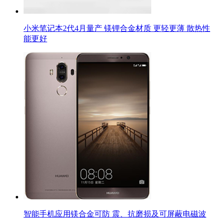
小米笔记本2代4月量产 镁锂合金材质 更轻更薄 散热性
能更好
智能手机应用镁合金可防 震、抗磨损及可屏蔽电磁波