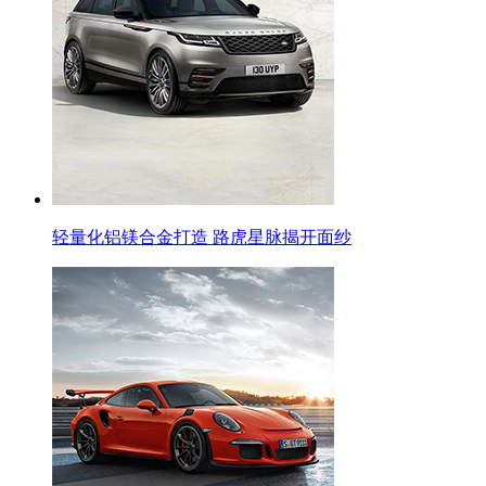
轻量化铝镁合金打造 路虎星脉揭开面纱