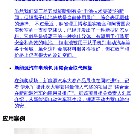
虽然我们隔三差五就能听到有关“电池技术突破”的新
闻，但锂离子电池依然是当前使用最广、综合表现最佳
的选择。 不过最近，麻省理工博客里实验室和阿贡国家
实验室的一支研究团队，已经开发出了一种新型固态材
料。它似乎是镁离子的一种绝佳导体、有望用于打造更
安全和高效的电池。 锂电池被用于从手机到电动汽车等
各个领域，虽然这种金属材料服务得很好，但在效率和
价格上仍有很大的改进空间。
新能源汽车电池包 用镁合金取代钢板
在颁奖现场，新能源汽车大赛产品展也在同时进行。记
者 伊永军 摄此次大赛获得最佳人气奖的项目是“镁合金
在新能源汽车的应用及推广”。据该项目相关负责人刘真
介绍，从新能源电动汽车诞生起，锂离子动力蓄电池包
的安...
应用案例