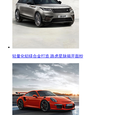
轻量化铝镁合金打造 路虎星脉揭开面纱