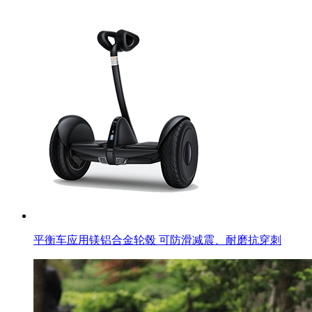
平衡车应用镁铝合金轮毂 可防滑减震、耐磨抗穿刺