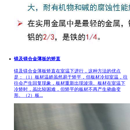
镁及镁合金薄板的矫直
镁及镁合金薄板矫直在室温下进行，这种方法的优点
是：（1）板材温娇虽然易于矫平，但板材冷却室温，往
往会产生回复现象，板材重新出现波浪。板材在室温下
冷矫时，虽比较困难，但矫平的板材不再产生挠曲变
形。（2）板...