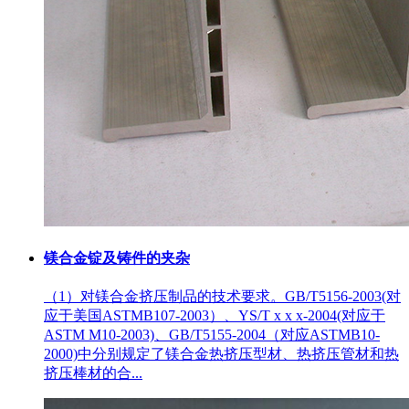
镁合金锭及铸件的夹杂
（1）对镁合金挤压制品的技术要求。GB/T5156-2003(对
应于美国ASTMB107-2003）、YS/T x x x-2004(对应于
ASTM M10-2003)、GB/T5155-2004（对应ASTMB10-
2000)中分别规定了镁合金热挤压型材、热挤压管材和热
挤压棒材的合...