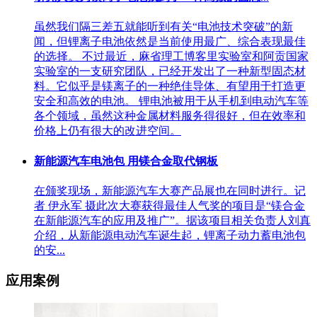
虽然我们隔三差五就能听到有关“电池技术突破”的新
闻，但锂离子电池依然是当前使用最广、综合表现最佳
的选择。 不过最近，麻省理工博客里实验室和阿贡国家
实验室的一支研究团队，已经开发出了一种新型固态材
料。它似乎是镁离子的一种绝佳导体、有望用于打造更
安全和高效的电池。 锂电池被用于从手机到电动汽车等
各个领域，虽然这种金属材料服务得很好，但在效率和
价格上仍有很大的改进空间。
新能源汽车电池包 用镁合金取代钢板
在颁奖现场，新能源汽车大赛产品展也在同时进行。记
者 伊永军 摄此次大赛获得最佳人气奖的项目是“镁合金
在新能源汽车的应用及推广”。据该项目相关负责人刘真
介绍，从新能源电动汽车诞生起，锂离子动力蓄电池包
的安...
应用案例