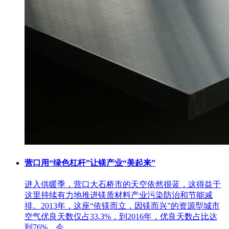
营口用“绿色杠杆”让镁产业“美起来”
进入供暖季，营口大石桥市的天空依然很蓝，这得益于
这里持续有力地推进镁质材料产业污染防治和节能减
排。2013年，这座“依镁而立，因镁而兴”的资源型城市
空气优良天数仅占33.3%，到2016年，优良天数占比达
到76%，今...