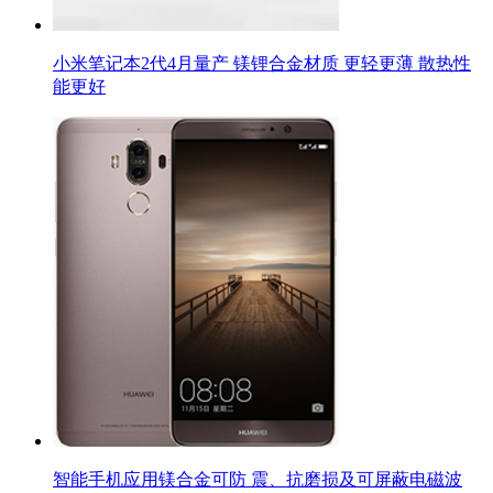
小米笔记本2代4月量产 镁锂合金材质 更轻更薄 散热性
能更好
智能手机应用镁合金可防 震、抗磨损及可屏蔽电磁波