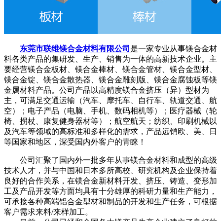
东莞市联维镁合金材料有限公司
是一家专业从事镁合金材
料各类产品的集研发、生产、销售为一体的高新技术企业。主
要经营镁合金板材、镁合金棒材、镁合金管材、镁合金型材、
镁合金锭、镁合金散热器、镁合金雕刻版、镁合金腐蚀板等镁
金属材料产品。公司产品以高精度镁合金挤压（异）型材为
主，可满足交通运输（汽车、摩托车、自行车、轨道交通、航
空）；电子产品（电脑、手机、数码相机等）；医疗器械（轮
椅、拐杖、康复健身器材等）；航空航天；纺织、印刷机械以
及汽车等领域的高标准和多样化的需求，产品远销欧、美、日
等国家和地区，深受国内外客户的青睐！
公司汇聚了国内外一批多年从事镁合金材料和成型的高级
技术人才，并与中国和日本多所高校、研究机构及企业保持着
良好的合作关系，在镁合金新材料开发、挤压、铸造、变形加
工及产品开发等方面均具有十分雄厚的科研力量和生产能力，
可承接各种高端铝合金型材和制品的开发和生产任务，可根据
客户需求来料/来样加工。