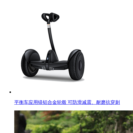
平衡车应用镁铝合金轮毂 可防滑减震、耐磨抗穿刺