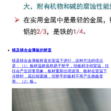
镁及镁合金薄板的矫直
镁及镁合金薄板矫直在室温下进行，这种方法的优点
是：（1）板材温娇虽然易于矫平，但板材冷却室温，往
往会产生回复现象，板材重新出现波浪。板材在室温下
冷矫时，虽比较困难，但矫平的板材不再产生挠曲变
形。（2）板...