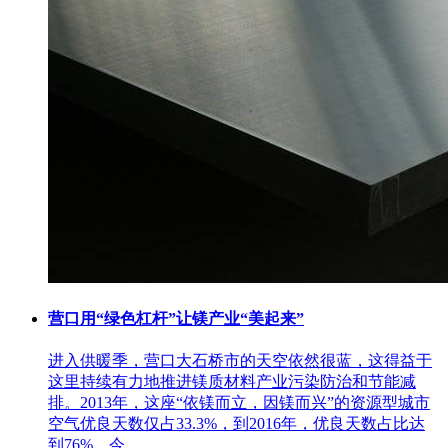
营口用“绿色杠杆”让镁产业“美起来”
进入供暖季，营口大石桥市的天空依然很蓝，这得益于
这里持续有力地推进镁质材料产业污染防治和节能减
排。2013年，这座“依镁而立，因镁而兴”的资源型城市
空气优良天数仅占33.3%，到2016年，优良天数占比达
到76%，今...