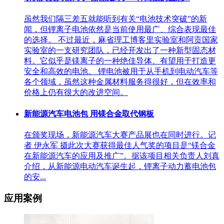
虽然我们隔三差五就能听到有关“电池技术突破”的新
闻，但锂离子电池依然是当前使用最广、综合表现最佳
的选择。 不过最近，麻省理工博客里实验室和阿贡国家
实验室的一支研究团队，已经开发出了一种新型固态材
料。它似乎是镁离子的一种绝佳导体、有望用于打造更
安全和高效的电池。 锂电池被用于从手机到电动汽车等
各个领域，虽然这种金属材料服务得很好，但在效率和
价格上仍有很大的改进空间。
新能源汽车电池包 用镁合金取代钢板
在颁奖现场，新能源汽车大赛产品展也在同时进行。记
者 伊永军 摄此次大赛获得最佳人气奖的项目是“镁合金
在新能源汽车的应用及推广”。据该项目相关负责人刘真
介绍，从新能源电动汽车诞生起，锂离子动力蓄电池包
的安...
应用案例