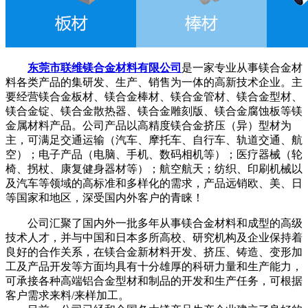
东莞市联维镁合金材料有限公司
是一家专业从事镁合金材
料各类产品的集研发、生产、销售为一体的高新技术企业。主
要经营镁合金板材、镁合金棒材、镁合金管材、镁合金型材、
镁合金锭、镁合金散热器、镁合金雕刻版、镁合金腐蚀板等镁
金属材料产品。公司产品以高精度镁合金挤压（异）型材为
主，可满足交通运输（汽车、摩托车、自行车、轨道交通、航
空）；电子产品（电脑、手机、数码相机等）；医疗器械（轮
椅、拐杖、康复健身器材等）；航空航天；纺织、印刷机械以
及汽车等领域的高标准和多样化的需求，产品远销欧、美、日
等国家和地区，深受国内外客户的青睐！
公司汇聚了国内外一批多年从事镁合金材料和成型的高级
技术人才，并与中国和日本多所高校、研究机构及企业保持着
良好的合作关系，在镁合金新材料开发、挤压、铸造、变形加
工及产品开发等方面均具有十分雄厚的科研力量和生产能力，
可承接各种高端铝合金型材和制品的开发和生产任务，可根据
客户需求来料/来样加工。