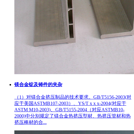
镁合金锭及铸件的夹杂
（1）对镁合金挤压制品的技术要求。GB/T5156-2003(对
应于美国ASTMB107-2003）、YS/T x x x-2004(对应于
ASTM M10-2003)、GB/T5155-2004（对应ASTMB10-
2000)中分别规定了镁合金热挤压型材、热挤压管材和热
挤压棒材的合...