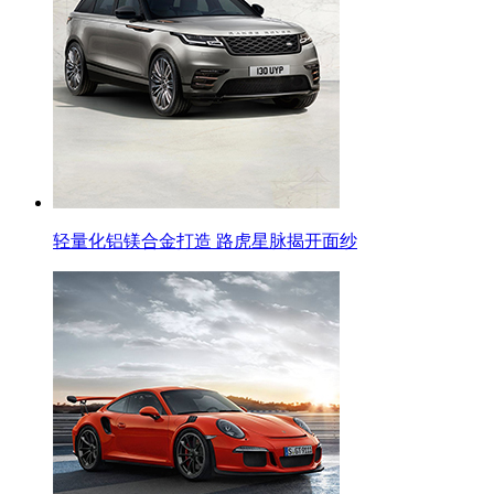
轻量化铝镁合金打造 路虎星脉揭开面纱