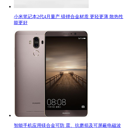
小米笔记本2代4月量产 镁锂合金材质 更轻更薄 散热性
能更好
智能手机应用镁合金可防 震、抗磨损及可屏蔽电磁波